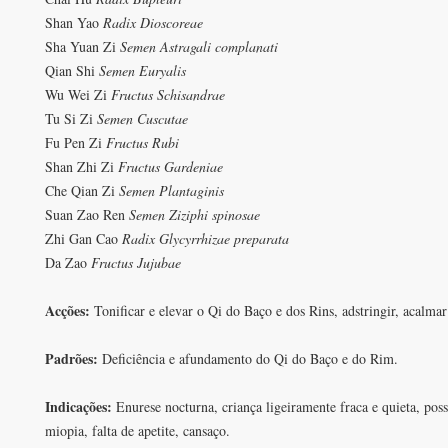
Shan Yao
Radix Dioscoreae
Sha Yuan Zi
Semen Astragali complanati
Qian Shi
Semen Euryalis
Wu Wei Zi
Fructus Schisandrae
Tu Si Zi
Semen Cuscutae
Fu Pen Zi
Fructus Rubi
Shan Zhi Zi
Fructus Gardeniae
Che Qian Zi
Semen Plantaginis
Suan Zao Ren
Semen Ziziphi spinosae
Zhi Gan Cao
Radix Glycyrrhizae preparata
Da Zao
Fructus Jujubae
Acções:
Tonificar e elevar o Qi do Baço e dos Rins, adstringir, acalma
Padrões:
Deficiência e afundamento do Qi do Baço e do Rim.
Indicações:
Enurese nocturna, criança ligeiramente fraca e quieta, pos
miopia, falta de apetite, cansaço.