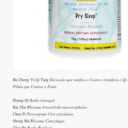
Bu Zhong Yi Qi Tang
Decocção que tonifica o Centro e benificia o Qi
Pílula que Contrai a Fonte
Huang Qi
Radix Astragali
Bai Zhu
Rhizoma Atractylodis macrocephalae
Chen Pi
Pericarpium Citri reticulatae
Sheng Ma
Rhizoma Cimicifugae
Chai Hu
Radix Bupleuri